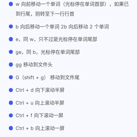
w 向前移动一个单词（光标停在单词首部），如果已
21
set shiftwidth=4
22
"
设置匹配模式，类似当输入一个左括号时会匹配相应
到行尾，则转至下一行行首
23
set
 showmatch
b 向后移动一个单词 2b 向后移动 2 个单词
24
"在编辑过程中，在右下角显示光标位置的状态行
25
set ruler
e，同 w，只不过是光标停在单词尾部
26
"
查询时非常方便，如要查找book单词，当输入到/b
27
"个b开头的单词，当输入到/bo时，会自动找到第一
ge，同 b，光标停在单词尾部
28
"
次类推，进行查找时，使用此设置会快速找到答案，
gg 移动到文件头
29
"时，别忘记回车
30
set incsearch
G（shift + g） 移动到文件尾
31
32
"
设置历史记录步数
Ctrl + d 向下滚动半屏
33
set
history
=50
Ctrl + u 向上滚动半屏
34
35
"开启相关插件
Ctrl + f 向下滚动一屏
36
filetype on
37
filetype plugin on
Ctrl + b 向上滚动一屏
38
filetype indent on