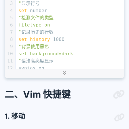
3
"
显示行号
4
set
 number
5
"检测文件的类型
6
filetype on
7
"
记录历史的行数
8
set
history
=1000
9
"背景使用黑色
10
set background=dark
11
"
语法高亮度显示
12
syntax on
13
"下面两行在进行编写代码时，在格式对起上很有用；
14
"
第一行，vim使用自动对起，也就是把当前行的对起
15
"第二行，依据上面的对起格式，智能的选择对起方式
二、Vim 快捷键
16
"
写上很有用
17
set
 autoindent
18
set
 smartindent
1. 移动
19
"第一行设置tab键为4个空格，第二行设置当行之间
20
set tabstop=4