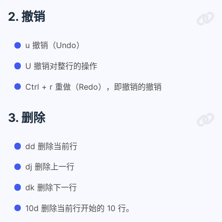
39
2. 撤销
40
"
编码设置,设置编码
41
set
 encoding=utf-8
42
"设置文件编码"
u 撤销（Undo）
43
set
 fileencodings=utf-8
U 撤销对整行的操作
44
"设置终端编码"
45
set
 termencoding=utf-8
Ctrl + r 重做（Redo），即撤销的撤销
3. 删除
dd 删除当前行
dj 删除上一行
dk 删除下一行
10d 删除当前行开始的 10 行。