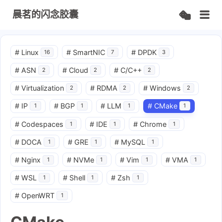
晨茗的闪念胶囊
#
Linux
#
SmartNIC
#
DPDK
16
7
3
#
ASN
#
Cloud
#
C/C++
2
2
2
#
Virtualization
#
RDMA
#
Windows
2
2
2
#
IP
#
BGP
#
LLM
#
CMake
1
1
1
1
#
Codespaces
#
IDE
#
Chrome
1
1
1
#
DOCA
#
GRE
#
MySQL
1
1
1
#
Nginx
#
NVMe
#
Vim
#
VMA
1
1
1
1
#
WSL
#
Shell
#
Zsh
1
1
1
#
OpenWRT
1