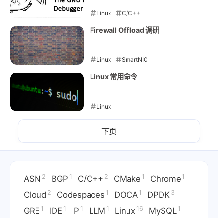
Linux
C/C++
2021-09-26
Firewall Offload 调研
Linux
SmartNIC
2021-09-16
Linux 常用命令
Linux
2021-09-15
下页
2
1
2
1
1
ASN
BGP
C/C++
CMake
Chrome
2
1
1
3
Cloud
Codespaces
DOCA
DPDK
1
1
1
1
16
1
GRE
IDE
IP
LLM
Linux
MySQL