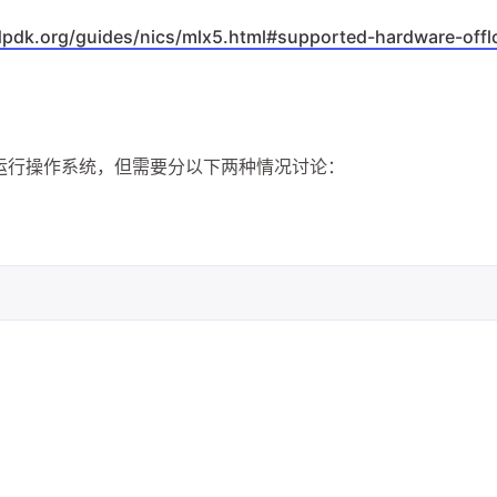
1
Zsh
.dpdk.org/guides/nics/mlx5.html#supported-hardware-off
六月 2026
一月 2024
因此可以运行操作系统，但需要分以下两种情况讨论：
1
1
篇
篇
七月 2022
六月 2022
5
3
篇
篇