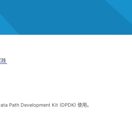
兴趣点
实践
寻找你感兴趣的领域
2
1
2
1
ASN
BGP
C/C++
CMake
1
1
3
Codespaces
DOCA
DPDK
G
ata Path Development Kit (DPDK) 使用。
1
1
1
MySQL
NVMe
Nginx
OpenW
7
1
1
SmartNIC
VMA
Vim
Virtual