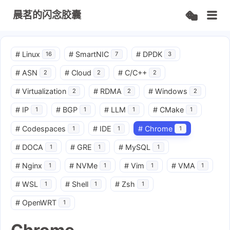
晨茗的闪念胶囊
#
Linux
#
SmartNIC
#
DPDK
16
7
3
#
ASN
#
Cloud
#
C/C++
2
2
2
#
Virtualization
#
RDMA
#
Windows
2
2
2
#
IP
#
BGP
#
LLM
#
CMake
1
1
1
1
#
Codespaces
#
IDE
#
Chrome
1
1
1
#
DOCA
#
GRE
#
MySQL
1
1
1
#
Nginx
#
NVMe
#
Vim
#
VMA
1
1
1
1
#
WSL
#
Shell
#
Zsh
1
1
1
#
OpenWRT
1