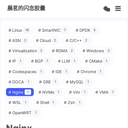
晨茗的闪念胶囊
#
Linux
#
SmartNIC
#
DPDK
16
7
3
#
ASN
#
Cloud
#
C/C++
2
2
2
#
Virtualization
#
RDMA
#
Windows
2
2
2
#
IP
#
BGP
#
LLM
#
CMake
1
1
1
1
#
Codespaces
#
IDE
#
Chrome
1
1
1
#
DOCA
#
GRE
#
MySQL
1
1
1
#
Nginx
#
NVMe
#
Vim
#
VMA
1
1
1
1
#
WSL
#
Shell
#
Zsh
1
1
1
#
OpenWRT
1