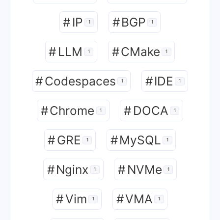
#
RDMA
#
Windows
2
2
#
IP
#
BGP
1
1
#
LLM
#
CMake
1
1
#
Codespaces
#
IDE
1
1
#
Chrome
#
DOCA
1
1
#
GRE
#
MySQL
1
1