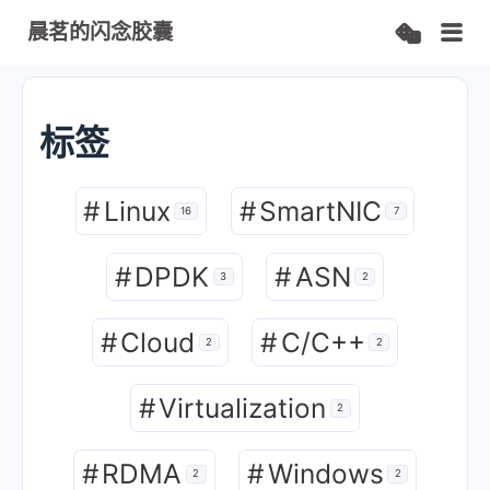
晨茗的闪念胶囊
标签
#
Linux
#
SmartNIC
16
7
#
DPDK
#
ASN
3
2
#
Cloud
#
C/C++
2
2
#
Virtualization
2