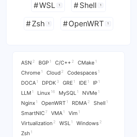
#
Nginx
#
NVMe
1
1
#
Vim
#
VMA
1
1
#
WSL
#
Shell
1
1
2
1
2
1
ASN
BGP
C/C++
CMake
1
2
1
Chrome
Cloud
Codespaces
#
Zsh
#
OpenWRT
1
1
1
3
1
1
1
DOCA
DPDK
GRE
IDE
IP
1
16
1
1
LLM
Linux
MySQL
NVMe
1
1
2
1
Nginx
OpenWRT
RDMA
Shell
7
1
1
SmartNIC
VMA
Vim
2
1
2
Virtualization
WSL
Windows
1
Zsh