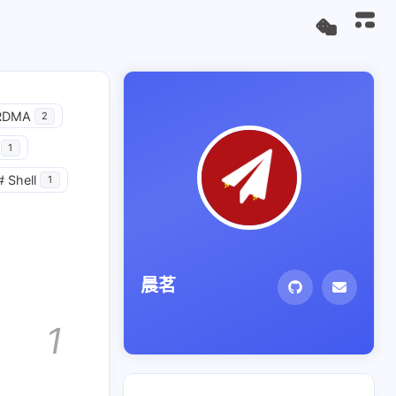
RDMA
2
1
#
Shell
1
晨茗
1