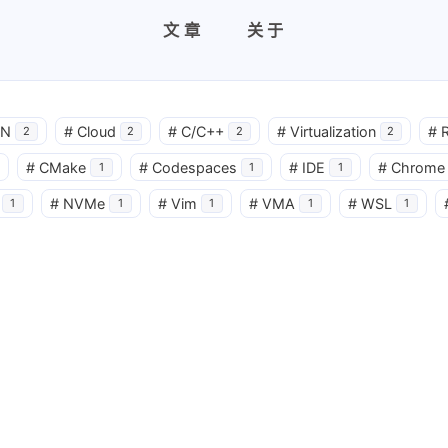
文章
关于
SN
#
Cloud
#
C/C++
#
Virtualization
#
2
2
2
2
#
CMake
#
Codespaces
#
IDE
#
Chrome
1
1
1
#
NVMe
#
Vim
#
VMA
#
WSL
1
1
1
1
1
兴趣点