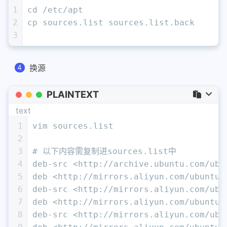
1
cd /etc/apt
2
cp sources.list sources.list.back
3
换源
PLAINTEXT
text
1
vim sources.list
2
3
# 以下内容需复制进sources.list中
4
deb-src <http://archive.ubuntu.com/ubu
5
deb <http://mirrors.aliyun.com/ubuntu/
6
deb-src <http://mirrors.aliyun.com/ubu
7
deb <http://mirrors.aliyun.com/ubuntu/
8
deb-src <http://mirrors.aliyun.com/ubu