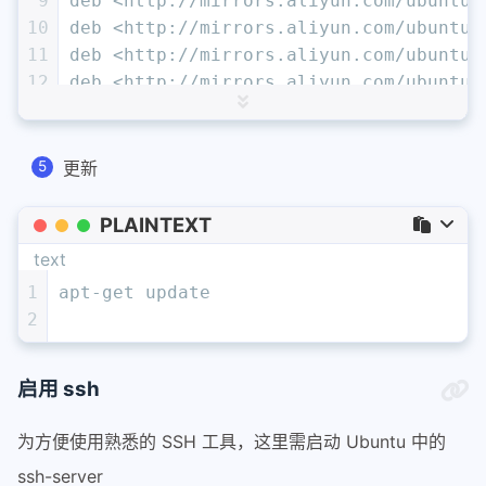
9
deb <http://mirrors.aliyun.com/ubuntu/
10
deb <http://mirrors.aliyun.com/ubuntu/
11
deb <http://mirrors.aliyun.com/ubuntu/
12
deb <http://mirrors.aliyun.com/ubuntu/
13
deb <http://mirrors.aliyun.com/ubuntu/
14
deb-src <http://mirrors.aliyun.com/ubu
15
deb <http://archive.canonical.com/ubun
更新
16
deb-src <http://archive.canonical.com/
17
deb <http://mirrors.aliyun.com/ubuntu/
PLAINTEXT
18
deb-src <http://mirrors.aliyun.com/ubu
text
19
deb <http://mirrors.aliyun.com/ubuntu/
1
apt-get update
20
deb <http://mirrors.aliyun.com/ubuntu/
2
21
启用 ssh
为方便使用熟悉的 SSH 工具，这里需启动 Ubuntu 中的
ssh-server