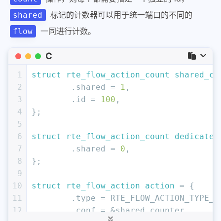
标记的计数器可以用于统一端口的不同的
shared
一同进行计数。
flow
C
1
struct
rte_flow_action_count
shared_co
2
	.shared = 
1
,
3
	.id = 
100
,
4
};
5
6
struct
rte_flow_action_count
dedicated
7
	.shared = 
0
,
8
};
9
10
struct
rte_flow_action
action
 =
 {
11
	.type = RTE_FLOW_ACTION_TYPE_C
12
	.conf = &shared_counter,