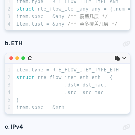
1
item.type = RTE_FLOW_ITEM_TYPE_ANY
2
struct
 rte_flow_item_any any = {.num = 
3
item.spec = &any 
/** 覆盖几层 */
4
item.last = &any 
/** 至多覆盖几层 */
b. ETH
C
1
item.type = RTE_FLOW_ITEM_TYPE_ETH
2
struct
 rte_flow_item_eth eth = {
3
		.dst= dst_mac,
4
		.src= src_mac
5
}
6
item.spec = &eth
c. IPv4