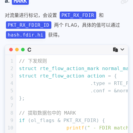
a.
MARK
对流量进行标记，会设置
和
PKT_RX_FDIR
两个 FLAG，具体的值可以通过
PKT_RX_FDIR_ID
获得。
hash.fdir.hi
C
1
// 下发规则
2
struct
rte_flow_action_mark
normal_mar
3
struct
rte_flow_action
action
 =
 {
4
			.type = RTE_
5
			.conf = &norm
6
};
7
8
// 提取数据包中的 MARK
9
if
 (ol_flags & PKT_RX_FDIR) {
10
printf
(
" - FDIR matche