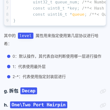
6
uint32_t
 queue_num; 
/**< Number
27
memcpy
(bptr, &gtp, 
sizeof
(gtp));
7
const
uint8_t
 *key; 
/**< Hash k
28
bptr += 
sizeof
(gtp);
8
const
uint16_t
 *
queue
; 
/**< Que
29
9
}
30
struct
rte_flow_action_raw_decap
decap
31
	.size = decap_size ,
32
	.data = decap_buf
其中的
属性用来指定使用第几层协议进行哈
level
33
};
希：
0：默认操作，其代表自动判断使用哪一层进行操作
1：代表使用最外层
2-*：代表使用指定封装层进行
g. 拆包
Decap
h.
One\Two Port Hairpin