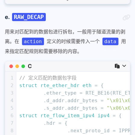
13
};
14
e.
RAW_DECAP
用来对匹配到的数据包进行拆包，一般用于隧道流量的剥
离。在
定义的时候需要传入一个
用
action
data
来指定匹配规则和需要移除的内容。
C
1
// 定义匹配的数据包字段
2
struct
rte_ether_hdr
eth
 =
 {
3
	.ether_type = RTE_BE16(RTE_ETH
4
	.d_addr.addr_bytes = 
"\x01\x02
5
	.s_addr.addr_bytes = 
"\x06\x05
6
struct
rte_flow_item_ipv4
ipv4
 =
 {
7
	.hdr = {
8
		.next_proto_id = IPPR