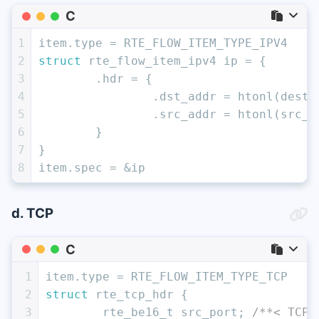
C
1
item.type = RTE_FLOW_ITEM_TYPE_IPV4
2
struct
 rte_flow_item_ipv4 ip = {
3
	.hdr = {
4
		.dst_addr = htonl(dest_
5
		.src_addr = htonl(src_i
6
	}
7
}
8
item.spec = &ip
d. TCP
C
1
item.type = RTE_FLOW_ITEM_TYPE_TCP
2
struct
 rte_tcp_hdr {
3
rte_be16_t
 src_port; 
/**< TCP 