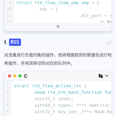
9
struct
rte_flow_item_udp
udp
 =
 {
10
	.hdr = {
11
			.dst_port = 
12
/* Mat
13
struct
rte_flow_item_gtp
gtp
;
14
15
// 将内容填充进去
f.
RSS
16
size_t
 decap_size = 
sizeof
(eth) + 
size
17
sizeof
(gtp);
对流量进行负载均衡的操作，他将根据提供的数据包进行哈
18
uint8_t
 decap_buf[decap_size];
希操作，并将其移动到对应的队列中。
19
uint8_t
 *bptr;
20
bptr = decap_buf;
C
21
memcpy
(bptr, &eth, 
sizeof
(eth));
1
struct
rte_flow_action_rss
 {
22
bptr += 
sizeof
(eth);
2
enum
rte_eth_hash_function
func
23
memcpy
(bptr, &ipv4, 
sizeof
(ipv4));
3
uint32_t
 level; 
24
bptr += 
sizeof
(ipv4);
4
uint64_t
 types; 
/**< Specific R
25
memcpy
(bptr, &udp, 
sizeof
(udp));
5
uint32_t
 key_len; 
/**< Hash key
26
bptr += 
sizeof
(udp);