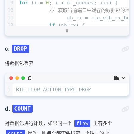
9
for
 (i = 
0
; i < nr_queues; i++) {
10
// 获取当前端口中缓存的数据包的地
11
		nb_rx = rte_eth_rx_bu
12
if
 (nb_rx) {
13
for
 (j
14
15
c.
DROP
16
				}
17
	  }
将数据包丢弃
18
}
C
1
RTE_FLOW_ACTION_TYPE_DROP
d.
COUNT
对数据包进行计数，如果同一个
里有多个
flow
操作，则每个都需要指定一个独立的 id，
count