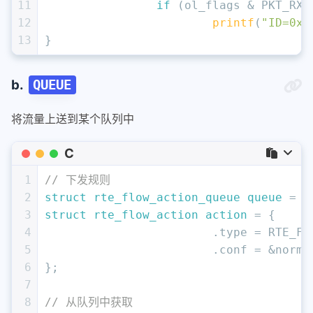
11
if
 (ol_flags & PKT_RX_
12
printf
(
"ID=0x%
13
}
b.
QUEUE
将流量上送到某个队列中
C
1
// 下发规则
2
struct
rte_flow_action_queue
queue
 =
 {
3
struct
rte_flow_action
action
 =
 {
4
			.type = RTE_
5
			.conf = &norm
6
};
7
8
// 从队列中获取