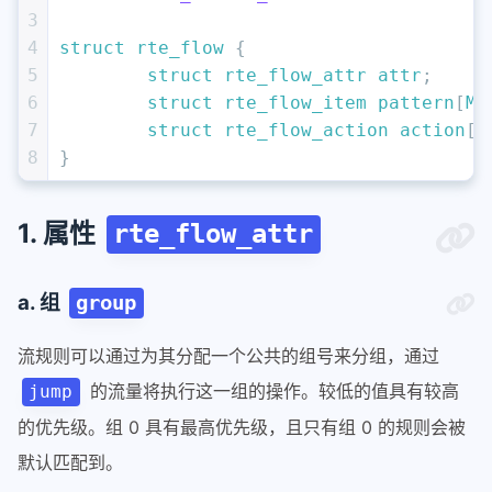
3
4
struct
rte_flow
 {
5
struct
rte_flow_attr
attr
;
6
struct
rte_flow_item
pattern
[
MA
7
struct
rte_flow_action
action
[
M
8
}
1. 属性
rte_flow_attr
a. 组
group
流规则可以通过为其分配一个公共的组号来分组，通过
的流量将执行这一组的操作。较低的值具有较高
jump
的优先级。组 0 具有最高优先级，且只有组 0 的规则会被
默认匹配到。