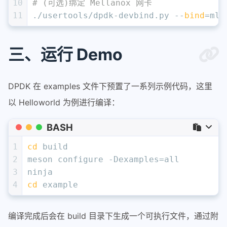
10
# (可选)绑定 Mellanox 网卡
11
./usertools/dpdk-devbind.py --
bind
=mlx
三、运行 Demo
DPDK 在 examples 文件下预置了一系列示例代码，这里
以 Helloworld 为例进行编译：
BASH
1
cd
 build
2
meson configure -Dexamples=all
3
ninja
4
cd
 example
编译完成后会在 build 目录下生成一个可执行文件，通过附