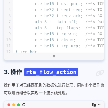
4
rte_be16_t
 dst_port; 
/**< TCP 
5
rte_be32_t
 sent_seq; 
/**< TX d
6
rte_be32_t
 recv_ack; 
/**< RX d
7
uint8_t
  data_off;   
/**< Data
8
uint8_t
  tcp_flags;  
/**< TCP 
9
rte_be16_t
 rx_win;   
/**< RX f
10
rte_be16_t
 cksum;    
/**< TCP 
11
rte_be16_t
 tcp_urp;  
/**< TCP 
12
} tcp_hdr
13
struct
rte_flow_item_tcp
tcp
 =
 {
14
	.hdr = tcp_hdr
15
}
3. 操作
rte_flow_action
16
item.spec = &tcp
操作用于对已经匹配到的数据包进行处理，同时多个操作也
可以进行组合以实现一个流水线处理。
C