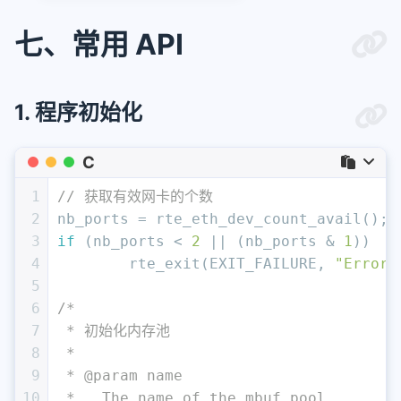
七、常用 API
1. 程序初始化
C
1
// 获取有效网卡的个数
2
nb_ports = rte_eth_dev_count_avail();
3
if
 (nb_ports < 
2
 || (nb_ports & 
1
))
4
	rte_exit(EXIT_FAILURE, 
"Error:
5
6
/*
7
 * 初始化内存池
8
 *
9
 * @param name
10
 *   The name of the mbuf pool.