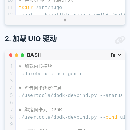
10
# 将大页内存分配给DPDK
11
mkdir
 /mnt/huge
12
mount -t hugetlbfs pagesize=1GB /mnt/h
13
14
# 查看 Linux 操作系统是否启动了大页内存，如果 Hu
15
grep -i HugePages_Total /proc/meminfo
2. 加载 UIO 驱动
16
17
# 查看是否挂载了 hugetlbfs
BASH
18
mount | grep hugetlbfs
19
1
# 加载内核模块
20
# 查看更详细的大页内存信息
2
modprobe uio_pci_generic
21
cat
 /proc/meminfo | grep Huge
3
4
# 查看网卡绑定信息
5
./usertools/dpdk-devbind.py --status
6
7
# 绑定网卡到 DPDK
8
./usertools/dpdk-devbind.py --
bind
=uio
9