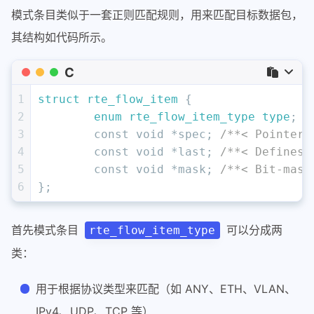
模式条目类似于一套正则匹配规则，用来匹配目标数据包，
其结构如代码所示。
C
1
struct
rte_flow_item
 {
2
enum
rte_flow_item_type
type
;
/
3
const
void
 *spec; 
/**< Pointer 
4
const
void
 *last; 
/**< Defines 
5
const
void
 *mask; 
/**< Bit-mask
6
};
首先模式条目
可以分成两
rte_flow_item_type
类：
用于根据协议类型来匹配（如 ANY、ETH、VLAN、
IPv4、UDP、TCP 等）