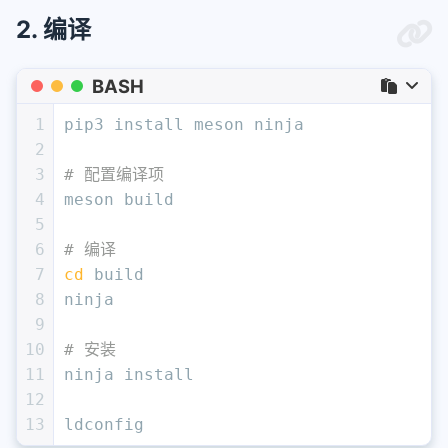
2. 编译
BASH
1
pip3 install meson ninja
2
3
# 配置编译项
4
meson build
5
6
# 编译
7
cd
 build
8
ninja
9
10
# 安装
11
ninja install
12
13
ldconfig