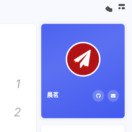
1
晨茗
2