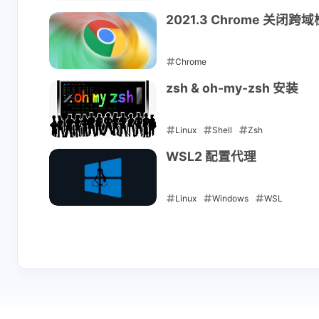
2021-08-01
2021.3 Chrome 关闭跨
Chrome
2021-08-01
zsh & oh-my-zsh 安装
Linux
Shell
Zsh
2021-08-01
WSL2 配置代理
Linux
Windows
WSL
2021-08-01