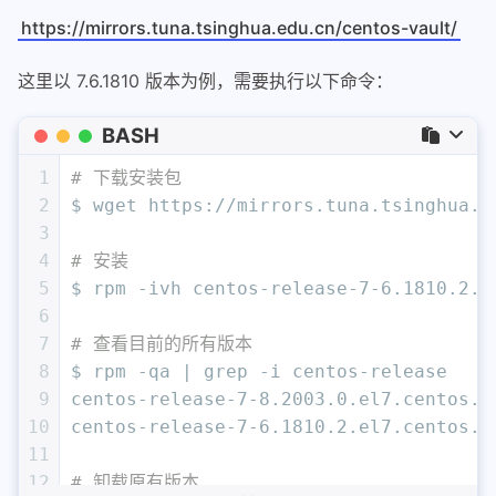
https://mirrors.tuna.tsinghua.edu.cn/centos-vault/
这里以 7.6.1810 版本为例，需要执行以下命令：
BASH
1
# 下载安装包
2
$ wget https://mirrors.tuna.tsinghua.e
3
4
# 安装
5
$ rpm -ivh centos-release-7-6.1810.2.e
6
7
# 查看目前的所有版本
8
$ rpm -qa | grep -i centos-release
9
centos-release-7-8.2003.0.el7.centos.x
10
centos-release-7-6.1810.2.el7.centos.x
11
12
# 卸载原有版本