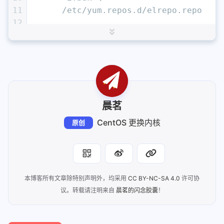
32
11
      /etc/yum.repos.d/elrepo.repo
33
menuentry 
'CentOS Linux (3.10.0-957.el
12
34
menuentry 
'CentOS Linux (3.10.0-1160.e
13
# (可选) 更新 yum 缓存
35
14
$ yum makecache
36
# 更换默认内核
15
37
$ grub2-set-default 
"CentOS Linux (3.1
16
# 查看可用的内核版本，kernel-ml（mainline 
38
17
$ yum --disablerepo=
"*"
 --enablerepo=
"
39
# 重启
18
晨茗
40
$ reboot
19
Available Packages
CentOS 更换内核
20
kernel-lt.x86_64                      
原创
21
kernel-lt-devel.x86_64                
22
kernel-lt-doc.noarch                  
23
kernel-lt-headers.x86_64              
24
kernel-lt-tools.x86_64                
本博客所有文章除特别声明外，均采用
CC BY-NC-SA 4.0
许可协
25
kernel-lt-tools-libs.x86_64           
议。转载请注明来自
晨茗的闪念胶囊
！
26
kernel-lt-tools-libs-devel.x86_64     
27
kernel-ml.x86_64                      
28
kernel-ml-devel.x86_64                