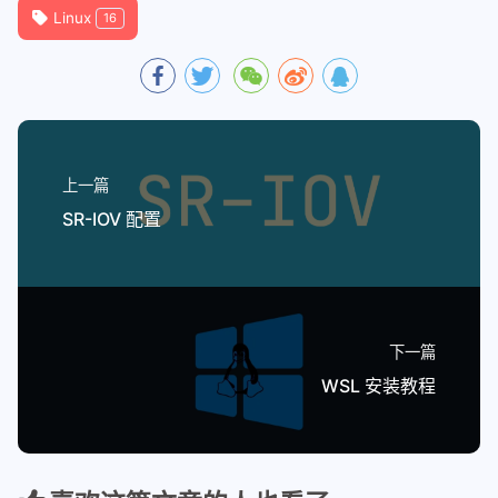
Linux
16
29
kernel-ml-doc.noarch                  
30
kernel-ml-headers.x86_64              
31
kernel-ml-tools.x86_64                
32
kernel-ml-tools-libs.x86_64           
33
kernel-ml-tools-libs-devel.x86_64     
34
上一篇
35
# 升级为主线版本
SR-IOV 配置
36
$ yum --enablerepo=elrepo-kernel insta
37
38
# 查看当前拥有的内核版本
39
$ 
cat
 /boot/grub2/grub.cfg | grep menu
40
下一篇
41
menuentry 
'CentOS Linux (3.10.0-957.el
WSL 安装教程
42
menuentry 
'CentOS Linux (3.10.0-1160.e
43
44
# 更换默认内核
45
$ grub2-set-default 
"CentOS Linux (3.1
46