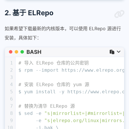
14
# 查看可安装的内核版本
15
$ yum list kernel --showduplicates
2. 基于 ELRepo
16
17
Installed Packages
如果希望下载最新的内核版本，可以使用 ELRepo 源进行
18
kernel.x86_64                3.10.0-95
安装，具体如下：
19
kernel.x86_64                3.10.0-11
20
Available Packages
BASH
21
kernel.x86_64                3.10.0-95
22
kernel.x86_64                3.10.0-11
1
# 导入 ELRepo 仓库的公共密钥
23
kernel.x86_64                3.10.0-11
2
$ rpm --import https://www.elrepo.org/
24
kernel.x86_64                3.10.0-11
3
25
4
# 安装 ELRepo 仓库的 yum 源
26
5
$ yum install -y https://www.elrepo.or
27
# 之后只需安装需要的版本即可
6
28
$ yum install kernel-3.10.0-957.el7
7
# 替换为清华 ELRepo 源
29
8
$ sed -e 
"s|mirrorlist=|#mirrorlist=|g
30
# 查看当前拥有的内核版本
9
      -e 
"s|elrepo.org/linux|mirrors.t
31
$ 
cat
 /boot/grub2/grub.cfg | grep menu
10
      -i.bak \