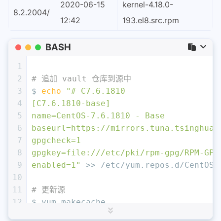
2020-06-15
kernel-4.18.0-
8.2.2004/
12:42
193.el8.src.rpm
BASH
1
2
# 追加 vault 仓库到源中
3
$ 
echo
"# C7.6.1810
4
[C7.6.1810-base]
5
name=CentOS-7.6.1810 - Base
6
baseurl=https://mirrors.tuna.tsinghua.
7
gpgcheck=1
8
gpgkey=file:///etc/pki/rpm-gpg/RPM-GPG
9
enabled=1"
 >> /etc/yum.repos.d/CentOS-
10
11
# 更新源
12
$ yum makecache
13