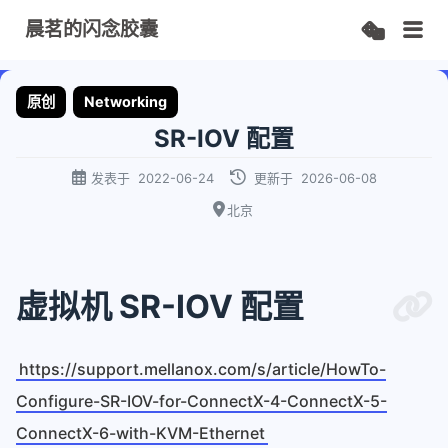
晨茗的闪念胶囊
原创
Networking
SR-IOV 配置
发表于
2022-06-24
更新于
2026-06-08
北京
虚拟机 SR-IOV 配置
https://support.mellanox.com/s/article/HowTo-
Configure-SR-IOV-for-ConnectX-4-ConnectX-5-
ConnectX-6-with-KVM-Ethernet