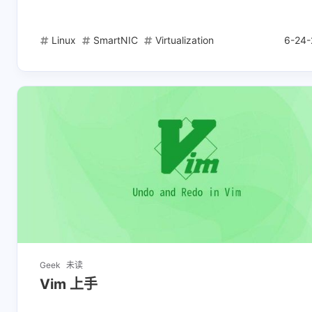
Linux
SmartNIC
Virtualization
6-24-
Geek
未读
Vim 上手