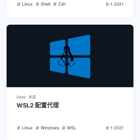
Linux
Shell
Zsh
8-1-2021
Geek
未读
WSL2 配置代理
Linux
Windows
WSL
8-1-2021