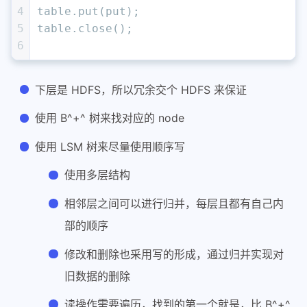
4
table.put(put);
5
table.close();
6
下层是 HDFS，所以冗余交个 HDFS 来保证
使用 B^+^ 树来找对应的 node
使用 LSM 树来尽量使用顺序写
使用多层结构
相邻层之间可以进行归并，每层且都有自己内
部的顺序
修改和删除也采用写的形成，通过归并实现对
旧数据的删除
读操作需要遍历，找到的第一个就是，比 B^+^