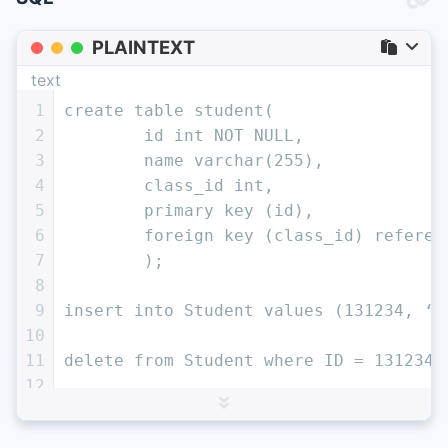
PLAINTEXT
text
1
create table student(
2
	id int NOT NULL,
3
	name varchar(255),
4
	class_id int,
5
	primary key (id),
6
	foreign key (class_id) referen
7
	);
8
9
insert into Student values (131234, 
10
11
delete from Student where ID = 131234;
12
13
update Student set GPA = 86 where ID =
14