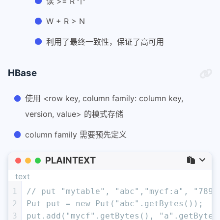
读 >= R 个
W + R > N
利用了最终一致性，保证了高可用
HBase
使用 <row key, column family: column key,
version, value> 的模式存储
column family 需要预先定义
PLAINTEXT
text
1
// put "mytable", "abc","mycf:a", "789"
2
Put put = new Put("abc".getBytes());
3
put.add("mycf".getBytes(), "a".getBytes