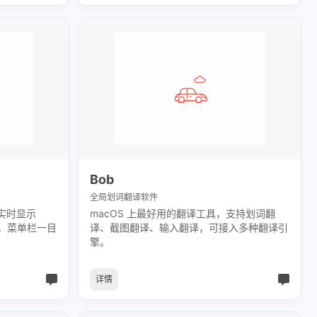
Bob
全局划词翻译软件
1
2
Chrome
Cloud
，实时显示
macOS 上最好用的翻译工具，支持划词翻
，菜单栏一目
译、截图翻译、输入翻译，可接入多种翻译引
1
1
1
1
16
RE
IDE
IP
LLM
Linux
擎。
1
2
1
RT
RDMA
Shell
详情
2
1
2
ization
WSL
Windows