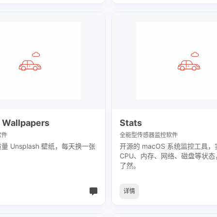
兴趣点
寻找你感兴趣的领域
 Wallpapers
Stats
软件
全能型传感器监控软件
2
1
2
1
ASN
BGP
C/C++
CMake
 Unsplash 壁纸，每天换一张
开源的 macOS 系统监控工具
CPU、内存、网络、磁盘等状态
1
1
3
Codespaces
DOCA
DPDK
G
了然。
1
1
1
MySQL
NVMe
Nginx
OpenW
详情
7
1
1
SmartNIC
VMA
Vim
Virtual