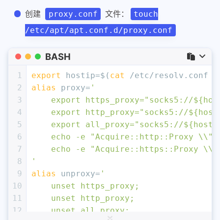
创建
文件：
proxy.conf
touch
/etc/apt/apt.conf.d/proxy.conf
BASH
1
export
 hostip=$(
cat
 /etc/resolv.conf |
2
alias
 proxy=
'
3
    export https_proxy="socks5://${hos
4
    export http_proxy="socks5://${host
5
    export all_proxy="socks5://${hosti
6
    echo -e "Acquire::http::Proxy \\"<
7
    echo -e "Acquire::https::Proxy \\"
8
'
9
alias
 unproxy=
'
10
    unset https_proxy;
11
    unset http_proxy;
12
    unset all_proxy;