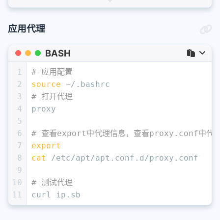
13
    sudo sed -i -e '
/Acquire::http::Pr
14
    sudo sed -i -e '
/Acquire::https::P
15
'
应用代理
BASH
1
# 应用配置
2
source
 ~/.bashrc
3
# 打开代理
4
proxy
5
6
# 查看export中代理信息，查看proxy.conf中代
7
export
8
cat
 /etc/apt/apt.conf.d/proxy.conf
9
10
# 测试代理
11
curl ip.sb