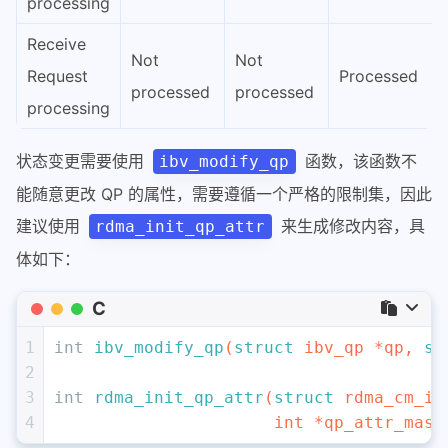
processing
Receive
Not
Not
Request
Processed
processed
processed
processing
状态变更需要使用
函数，该函数不
ibv_modify_qp
能随意更改 QP 的属性，需要遵循一个严格的限制集，因此
建议使用
来生成修改内容，具
rdma_init_qp_attr
体如下：
C
1
int
ibv_modify_qp
(
struct
 ibv_qp *qp, 
st
2
3
int
rdma_init_qp_attr
(
struct
 rdma_cm_id
4
int
 *qp_attr_mask