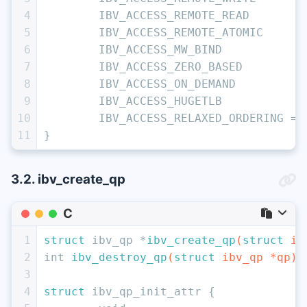
4
	IBV_ACCESS_REMOTE_READ
5
	IBV_ACCESS_REMOTE_ATOMIC
6
	IBV_ACCESS_MW_BIND
7
	IBV_ACCESS_ZERO_BASED
8
	IBV_ACCESS_ON_DEMAND
9
	IBV_ACCESS_HUGETLB
10
	IBV_ACCESS_RELAXED_ORDERING =
11
}
3.2. ibv_create_qp
C
1
struct
 ibv_qp *
ibv_create_qp
(
struct
 ib
2
int
ibv_destroy_qp
(
struct
 ibv_qp *qp)
3
4
struct
 ibv_qp_init_attr {