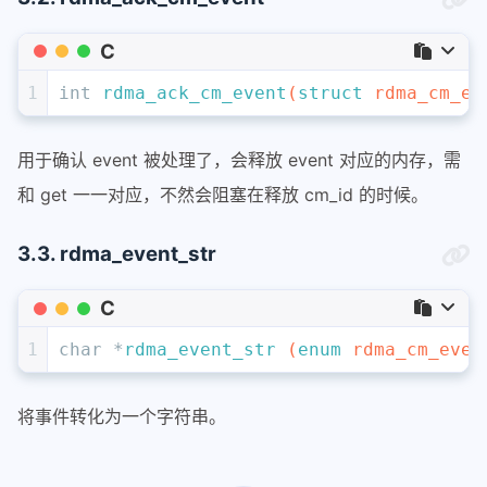
20
RDMA_CM_EVENT_CONNECT_RESPONSE
21
Generated on the active side to notify
C
22
connection request. It is only generat
23
associated with them. 
1
int
rdma_ack_cm_event
(
struct
 rdma_cm_ev
24
25
RDMA_CM_EVENT_CONNECT_ERROR
用于确认 event 被处理了，会释放 event 对应的内存，需
26
Indicates that an error has occurred t
27
be generated on theactive or passive s
和 get 一一对应，不然会阻塞在释放 cm_id 的时候。
28
29
RDMA_CM_EVENT_UNREACHABLE
3.3. rdma_event_str
30
Generated on the active side to notify
31
reachable or unable torespond to a con
C
32
1
char
 *
rdma_event_str
(
enum
 rdma_cm_even
33
RDMA_CM_EVENT_REJECTED
34
Indicates that a connection request or
35
point. 
将事件转化为一个字符串。
36
37
RDMA_CM_EVENT_ESTABLISHED