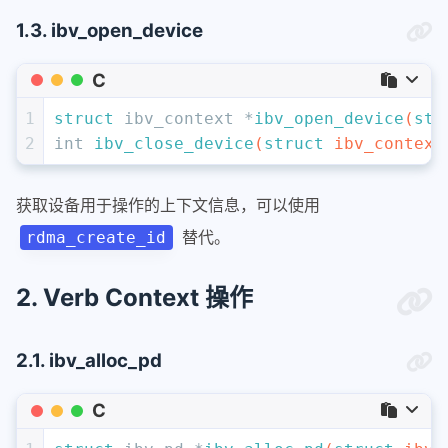
1.3. ibv_open_device
C
1
struct
 ibv_context *
ibv_open_device
(
str
2
int
ibv_close_device
(
struct
 ibv_context
获取设备用于操作的上下文信息，可以使用
替代。
rdma_create_id
2. Verb Context 操作
2.1. ibv_alloc_pd
C