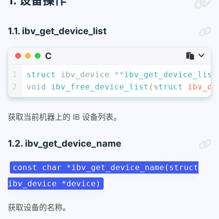
1. 设备操作
1.1. ibv_get_device_list
C
1
struct
 ibv_device **
ibv_get_device_list
2
void
ibv_free_device_list
(
struct
 ibv_de
获取当前机器上的 IB 设备列表。
1.2. ibv_get_device_name
const char *ibv_get_device_name(struct
ibv_device *device)
获取设备的名称。