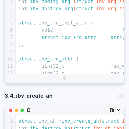
2
int
ibv_modify_srq
(
struct
 ibv_srq *sr
3
int
ibv_destroy_srq
(
struct
 ibv_srq *sr
4
5
struct
 ibv_srq_init_attr {
6
void
		            *
7
struct
ibv_srq_attr
attr
;
8
};
9
10
struct
ibv_srq_attr
 {
11
uint32_t
		max_wr
12
uint32_t
		max_sg
13
uint32_t
		srq_l
14
};
3.4. ibv_create_ah
C
1
struct
 ibv_ah *
ibv_create_ah
(
struct
 ib
2
int
ibv_destroy_ah
(
struct
 ibv_ah *ah)