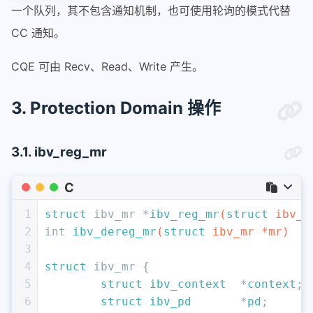
一个队列，其不包含通知机制，也可使用轮询的模式代替
CC 通知。
CQE 可由 Recv、Read、Write 产生。
3. Protection Domain 操作
3.1. ibv_reg_mr
C
1
struct
 ibv_mr *
ibv_reg_mr
(
struct
 ibv_p
2
int
ibv_dereg_mr
(
struct
 ibv_mr *mr)
3
4
struct
 ibv_mr {
5
struct
ibv_context
  *
context
;
6
struct
ibv_pd
       *
pd
;