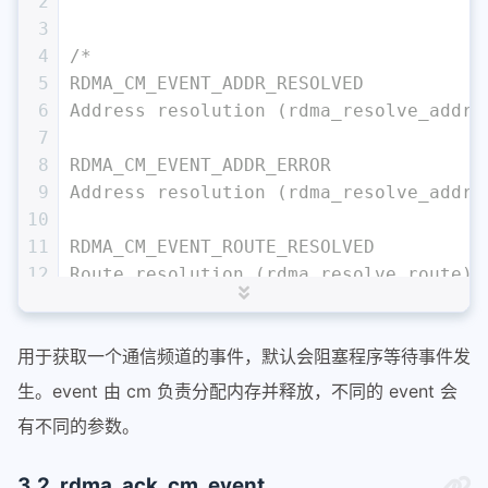
2
3
4
/*
5
RDMA_CM_EVENT_ADDR_RESOLVED
6
Address resolution (rdma_resolve_addr)
7
8
RDMA_CM_EVENT_ADDR_ERROR
9
Address resolution (rdma_resolve_addr)
10
11
RDMA_CM_EVENT_ROUTE_RESOLVED
12
Route resolution (rdma_resolve_route) 
13
14
RDMA_CM_EVENT_ROUTE_ERROR
用于获取一个通信频道的事件，默认会阻塞程序等待事件发
15
Route resolution (rdma_resolve_route) 
16
生。event 由 cm 负责分配内存并释放，不同的 event 会
17
RDMA_CM_EVENT_CONNECT_REQUEST
有不同的参数。
18
Generated on the passive side to notif
19
3.2. rdma_ack_cm_event