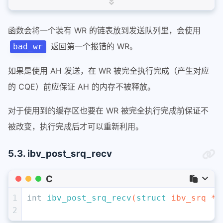
13
14
函数会将一个装有 WR 的链表放到发送队列里，会使用
15
				} rdma
16
struct
返回第一个报错的 WR。
bad_wr
17
18
如果是使用 AH 发送，在 WR 被完全执行完成（产生对应
19
的 CQE）前应保证 AH 的内存不被释放。
20
21
				} ato
对于使用到的缓存区也要在 WR 被完全执行完成前保证不
22
struct
被改变，执行完成后才可以重新利用。
23
24
5.3. ibv_post_srq_recv
25
26
				} ud;
C
27
		} wr;
28
};
1
int
ibv_post_srq_recv
(
struct
 ibv_srq *s
2