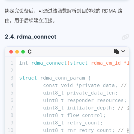
绑定完设备后，可通过该函数解析到目的地的 RDMA 路
由，用于后续建立连接。
2.4. rdma_connect
C
1
int
rdma_connect
(
struct
 rdma_cm_id *id
2
3
struct
 rdma_conn_param {
4
const
void
 *private_data; 
//
5
uint8_t
 private_data_len;
6
uint8_t
 responder_resources; 
/
7
uint8_t
 initiator_depth; 
// 
8
uint8_t
 flow_control;
9
uint8_t
 retry_count;
10
uint8_t
 rnr_retry_count; 
// 