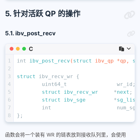
5. 针对活跃 QP 的操作
5.1. ibv_post_recv
C
1
int
ibv_post_recv
(
struct
 ibv_qp *qp, 
st
2
3
struct
 ibv_recv_wr {
4
uint64_t
		wr_id;
5
struct
ibv_recv_wr
     *
next
;
6
struct
ibv_sge
	       *
sg_list
7
int
			num_sge
8
};
函数会将一个装有 WR 的链表放到接收队列里，会使用