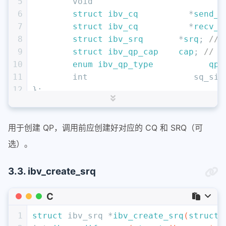
5
void
		             
6
struct
ibv_cq
	       *
send_c
7
struct
ibv_cq
	       *
recv_c
8
struct
ibv_srq
	     *
srq
;
//
9
struct
ibv_qp_cap
cap
;
// 
10
enum
ibv_qp_type
qp_
11
int
			sq_si
12
};
13
14
struct
ibv_qp_cap
 {
用于创建 QP，调用前应创建好对应的 CQ 和 SRQ（可
15
uint32_t
		max_s
16
uint32_t
		max_r
选）。
17
uint32_t
		max_s
18
uint32_t
		max_r
3.3. ibv_create_srq
19
uint32_t
		max_i
20
};
C
1
struct
 ibv_srq *
ibv_create_srq
(
struct
 