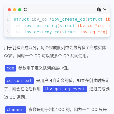
C
1
struct
 ibv_cq *
ibv_create_cq
(
struct
 ibv
2
int
ibv_resize_cq
(
struct
 ibv_cq *cq, 
in
3
int
ibv_destroy_cq
(
struct
 ibv_cq *cq)
用于创建完成队列，每个完成队列中会包含多个完成实体
CQE，同时一个 CQ 可以被多个 QP 共同使用。
参数用于定义队列的最小值。
cqe
是用户可自定义的值，如果在创建时指定
cq_context
了，则会在之后调用
通过完成频
ibv_get_cq_event
道 CC 返回。
参数是用于制定 CC 的，因为一个 CQ 只是
channel