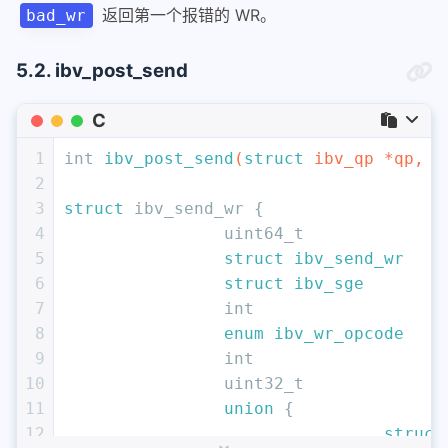
返回第一个报错的 WR。
bad_wr
5.2. ibv_post_send
C
1
int
ibv_post_send
(
struct
 ibv_qp *qp, 
s
2
3
struct
 ibv_send_wr {
4
uint64_t
5
struct
ibv_send_wr
    
6
struct
ibv_sge
        
7
int
8
enum
ibv_wr_opcode
9
int
10
uint32_t
11
union
 {
12
struct