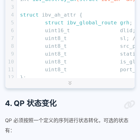
3
4
struct
 ibv_ah_attr {
5
struct
ibv_global_route
grh
;
6
uint16_t
		dlid; 
7
uint8_t
			sl; 
//
8
uint8_t
			src_
9
uint8_t
			stati
10
uint8_t
			is
11
uint8_t
			po
12
};
13
14
struct
ibv_global_route
 {
15
union
ibv_gid
dgid
;
4. QP 状态变化
16
uint32_t
		flow_
17
uint8_t
			sgid_
QP 必须按照一个定义的序列进行状态转化，可选的状态
18
uint8_t
			hop_l
有：
19
uint8_t
			traf
20
};