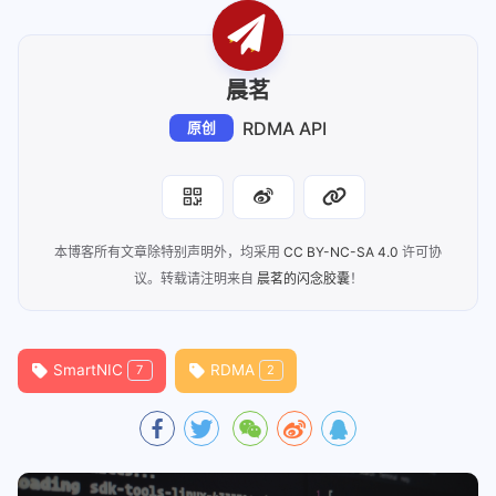
38
Indicates that a connection has been e
39
40
RDMA_CM_EVENT_DISCONNECTED
晨茗
41
The connection has been disconnected.
42
RDMA API
原创
43
RDMA_CM_EVENT_DEVICE_REMOVAL
44
The local RDMA device associated with 
45
receiving thisevent, the user must des
46
本博客所有文章除特别声明外，均采用
CC BY-NC-SA 4.0
许可协
47
RDMA_CM_EVENT_MULTICAST_JOIN
议。转载请注明来自
晨茗的闪念胶囊
！
48
The multicast join operation (rdma_joi
49
50
RDMA_CM_EVENT_MULTICAST_ERROR
51
An error either occurred joining a mul
SmartNIC
RDMA
7
2
52
already been joined, on anexisting gro
53
no longer accessible and should be rej
54
55
RDMA_CM_EVENT_ADDR_CHANGE