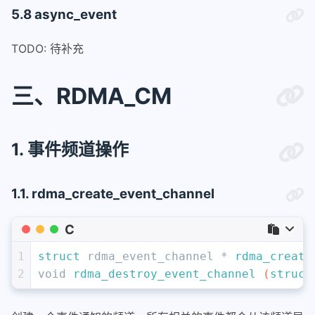
5.8 async_event
TODO: 待补充
三、RDMA_CM
1. 事件频道操作
1.1. rdma_create_event_channel
C
1
struct
 rdma_event_channel * 
rdma_create
2
void
rdma_destroy_event_channel
(
struct