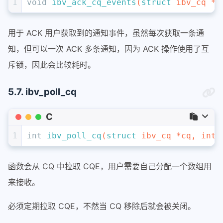
1
void
ibv_ack_cq_events
(
struct
 ibv_cq *c
用于 ACK 用户获取到的通知事件，虽然每次获取一条通
知，但可以一次 ACK 多条通知，因为 ACK 操作使用了互
斥锁，因此会比较耗时。
5.7. ibv_poll_cq
C
1
int
ibv_poll_cq
(
struct
 ibv_cq *cq, 
int
 
函数会从 CQ 中拉取 CQE，用户需要自己分配一个数组用
来接收。
必须定期拉取 CQE，不然当 CQ 移除后就会被关闭。