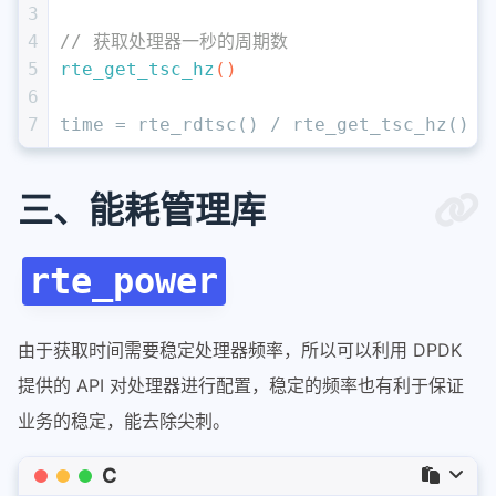
26
}
3
4
// 获取处理器一秒的周期数
5
rte_get_tsc_hz
()
6
7
time = rte_rdtsc() / rte_get_tsc_hz()
三、能耗管理库
rte_power
由于获取时间需要稳定处理器频率，所以可以利用 DPDK
提供的 API 对处理器进行配置，稳定的频率也有利于保证
业务的稳定，能去除尖刺。
C