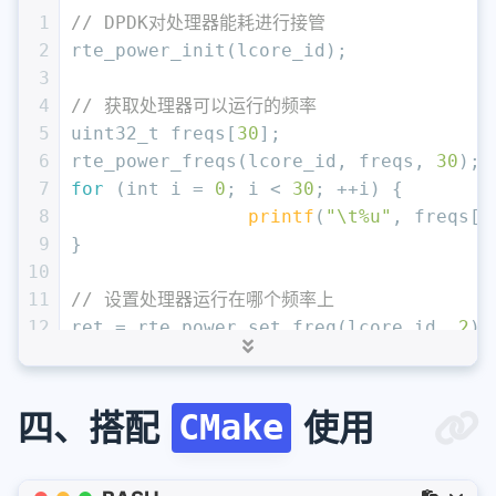
1
// DPDK对处理器能耗进行接管
2
rte_power_init(lcore_id);
3
4
// 获取处理器可以运行的频率
5
uint32_t
 freqs[
30
];
6
rte_power_freqs(lcore_id, freqs, 
30
);
7
for
 (
int
 i = 
0
; i < 
30
; ++i) {
8
printf
(
"\t%u"
, freqs[i
9
}
10
11
// 设置处理器运行在哪个频率上
12
ret = rte_power_set_freq(lcore_id, 
2
);
13
14
// 停止接管
15
rte_power_exit(lcore_id);
四、搭配
使用
CMake