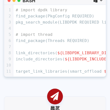
BASH
1
# import dpdk library
2
find_package(PkgConfig REQUIRED)
3
pkg_search_module(LIBDPDK REQUIRED lib
4
5
# import thread
6
find_package(Threads REQUIRED)
7
8
link_directories(
${LIBDPDK_LIBRARY_DIR
9
include_directories(
${LIBDPDK_INCLUDE_
10
11
target_link_libraries(smart_offload 
${
晨茗