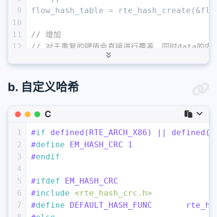
9
flow_hash_table = rte_hash_create(&flo
10
11
// 增加
12
// 对于重复的键值会直接进行覆盖，同时data的内
13
int
rte_hash_add_key_data
(
const
struct
14
15
// 查找
b. 自定义哈希
16
// 对于存在的键值会返回一个非负的数，参数非法会返回
17
int
rte_hash_lookup_data
(
const
struct
 
C
18
19
// 删除
1
#
if
 defined(RTE_ARCH_X86) || defined(_
20
// 从哈希表中移除一个键值对，之后还需调用rte_has
2
#
define
 EM_HASH_CRC 1
21
int32_t
rte_hash_del_key
(
const
struct
 
3
#
endif
22
4
23
// 清理键内存
5
#
ifdef
 EM_HASH_CRC
24
// 由于rte_hash会将键的内容复制一份进去，
6
#
include
<rte_hash_crc.h>
25
int
rte_hash_get_key_with_position
(
con
7
#
define
 DEFAULT_HASH_FUNC       rte_ha
26
void
 **