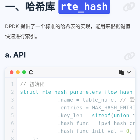
一、哈希库
rte_hash
DPDK 提供了一个标准的哈希表的实现，能用来根据键值
快速进行索引。
a. API
C
1
// 初始化
2
struct
rte_hash_parameters
flow_hash_t
3
            .name = table_name, 
// 需
4
            .entries = MAX_HASH_ENTRIE
5
            .key_len = 
sizeof
(
union
 ip
6
            .hash_func = ipv4_hash_crc
7
            .hash_func_init_val = 
0
,
8
    };