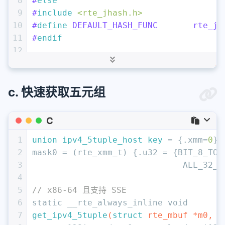
8
#
else
27
9
#
include
<rte_jhash.h>
28
// 销毁
10
#
define
 DEFAULT_HASH_FUNC       rte_jh
29
const
void
 *key = 
0
;
11
#
endif
30
void
 *data = 
0
;
12
31
uint32_t
 *next = 
0
;
13
static
inline
uint32_t
ipv4_hash_crc
(
c
32
uint32_t
 current = rte_hash_iterate(fl
14
uint32_t
 init_val)
 {
33
for
 (; current != -ENOENT; current = r
15
const
union
ipv4_5tuple_host
 *
k
;
c. 快速获取五元组
34
int32_t
 del_key = rte_
16
uint32_t
 t;
35
		rte_hash_free_key_wit
17
const
uint32_t
 *p;
C
36
		rte_free(data);
18
37
}
19
    k = data;
1
union
ipv4_5tuple_host
key
 =
 {.xmm=
0
};
38
rte_hash_free(flow_hash_table);
20
    t = k->proto;
2
mask0 = (
rte_xmm_t
) {.u32 = {BIT_8_TO_
21
    p = (
const
uint32_t
 *) &k->port_sr
3
                              ALL_32_B
22
4
23
#
ifdef
 EM_HASH_CRC
5
// x86-64 且支持 SSE
24
    init_val = rte_hash_crc_4byte(t, i
6
static
 __rte_always_inline 
void
25
    init_val = rte_hash_crc_4byte(k->i
7
get_ipv4_5tuple
(
struct
 rte_mbuf *m0, _