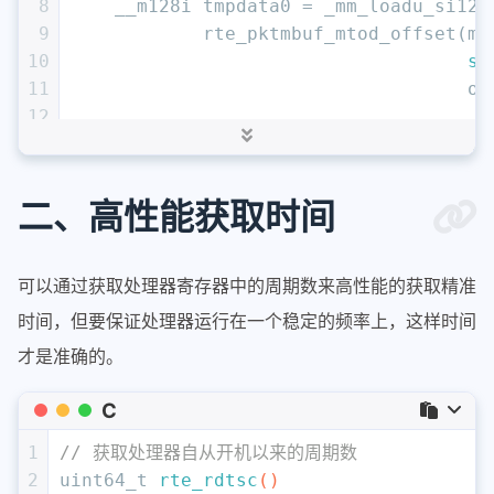
26
    init_val = rte_hash_crc_4byte(k->i
8
    __m128i tmpdata0 = _mm_loadu_si128
27
    init_val = rte_hash_crc_4byte(*p, 
9
            rte_pktmbuf_mtod_offset(m0
28
#
else
10
si
29
    init_val = rte_jhash_1word(t, init
11
                                    of
30
    init_val = rte_jhash_1word(k->ip_s
12
31
    init_val = rte_jhash_1word(k->ip_d
13
    key->xmm = _mm_and_si128(tmpdata0,
32
    init_val = rte_jhash_1word(*p, ini
14
}
33
#
endif
15
二、高性能获取时间
34
16
// ARM
35
return
 init_val;
17
static
inline
void
36
}
18
get_ipv4_5tuple
(
struct
 rte_mbuf *m0, 
i
可以通过获取处理器寄存器中的周期数来高性能的获取精准
19
union
 ipv4_5tuple_host
时间，但要保证处理器运行在一个稳定的频率上，这样时间
20
{
才是准确的。
21
int32x4_t
 tmpdata0 = vld1q_s32
22
sizeof
C
23
				offse
24
1
// 获取处理器自从开机以来的周期数
25
	key->xmm = vandq_s32(tmpdata0,
2
uint64_t
rte_rdtsc
()